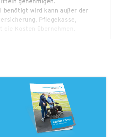
itteln genehmigen.
l benötigt wird kann außer der
ersicherung, Pflegekasse,
t die Kosten übernehmen.
itteln eine finanzielle
 beträgt die gesetzliche
s. Mindestens 5€ höchstens 10€
lten:
l
/ speziell