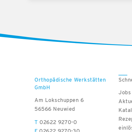
Orthopädische Werkstätten
Schne
GmbH
Jobs
Am Lokschuppen 6
Aktu
56566 Neuwied
Kata
Rezep
T
02622 9270-0
einlö
F
02622 9270-30