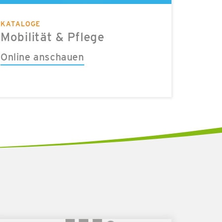
KATALOGE
r
Mobilität & Pflege
Online anschauen
orgungszeitraum angeben