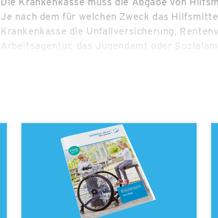
Die Krankenkasse muss die Abgabe von Hilfsm
Je nach dem für welchen Zweck das Hilfsmitte
Krankenkasse die Unfallversicherung, Rentenv
Arbeitsagentur, das Jugendamt oder Sozialam
Oft ist trotz einer Kostenübernahme der Hilfsm
Beteiligung des Versicherten vorgesehen. Hier
Zuzahlung in der Regel 10% des Abgabepreise
(§§ 33, 61SGB V)
Die Verordnung muss beinha
Diagnose
Indikation
benötigte
Hilfsmittel
eventuell eine genaue Angabe von
Materia